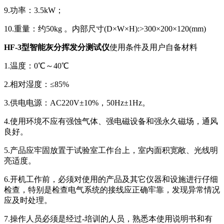
9.功率：3.5kW；
10.重量：约50kg 。内部尺寸(D×W×H):>300×200×120(mm)
HF-3型智能灰分挥发分测试仪
使用条件及用户自备材料
1.温度：0℃～40℃
2.相对湿度：≤85%
3.供电电源：AC220V±10%，50Hz±1Hz。
4.使用环境不应有强蚀气体、强电磁设备和强永久磁场，通风
良好。
5.产品应牢固放置于试验室工作台上，室内面积宽敞、光线明
亮适度。
6.开机工作前，必须对使用的产品及其它仪器和设施进行仔细
检查，特别是检查电气系统的接线应正确牢靠，发现异常情况
应及时处理。
7.操作人员必须是经过-培训的人员，熟悉本使用说明书和有