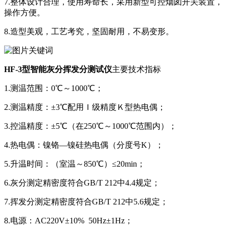
7.整体设计合理，使用寿命长，采用新型可控烟囱开关装置，
操作方便。
8.造型美观，工艺考究，坚固耐用，不易变形。
HF-3型智能灰分挥发分测试仪
主要技术指标
1.测温范围：0℃～1000℃；
2.测温精度：±3℃配用Ｉ级精度Ｋ型热电偶；
3.控温精度：±5℃（在250℃～1000℃范围内）；
4.热电偶：镍铬—镍硅热电偶（分度号K）；
5.升温时间：（室温～850℃）≤20min；
6.灰分测定精密度符合GB/T 212中4.4规定；
7.挥发分测定精密度符合GB/T 212中5.6规定；
8.电源：AC220V±10% 50Hz±1Hz；