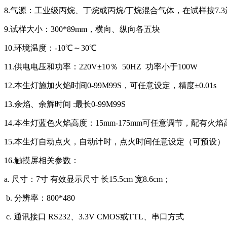
8.气源：工业级丙烷、丁烷或丙烷
/丁烷混合气体，在试样按7.
9.试样大小：300*89mm，横向、纵向各五块
10.环境温度：-10℃～30℃
11.供电电压和功率：220V±10％ 50HZ 功率小于100W
12.本生灯施加火焰时间0-99M99S，可任意设定，精度±0.01s
13.余焰、余辉时间 :最长0-99M99S
14.本生灯蓝色火焰高度：15mm-175mm可任意调节，配有火
15.本生灯自动点火，自动计时，点火时间任意设定（可预设）
16.触摸屏相关参数：
a. 尺寸：7寸 有效显示尺寸 长15.5cm 宽8.6cm；
b. 分辨率：800*480
c. 通讯接口 RS232、3.3V CMOS或TTL、串口方式