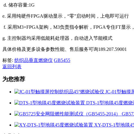
d. 储存容量:1G
e. 采用纯硬件FPGA驱动显示，“零”启动时间，上电即可运行
f. 采用M3+FPGA架构，M3负责指令解析，FPGA专住FT显
g. 主控制器均采用低能耗处理器，自动进入节能模式
具体价格及更多设备参数性能、售后服务可询189.207.59001
标签:
纺织品垂直燃烧仪
GB5455
返回列表
为您推荐
JC-01型触
DTS-1型地毯45度燃
GB5
XY-DTS-1型地