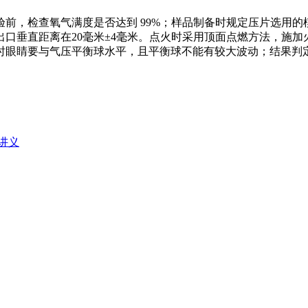
检查氧气满度是否达到 99%；样品制备时规定压片选用的模板、
口垂直距离在20毫米±4毫米。点火时采用顶面点燃方法，施加
时眼睛要与气压平衡球水平，且平衡球不能有较大波动；结果判
讲义