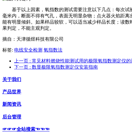
基于以上因素，氧指数的测试需要注意以下几点：每次试验前，
毫米内，断面不得有气孔，表面无明显杂物；点火器火焰距离出
能有明显倾斜。如果样品较软，可以适当减少样品长度；读数
果判定，不能主观判定。
摘自：天津循煜科技有限公司
标签:
电线安全检测
氧指数法
上一页
: 常见材料燃烧性能测试用的极限氧指数测定仪的
下一页
: 数显极限氧指数测定仪安装指南
关于我们
产品世界
新闻资讯
后台管理
☞☞☞全站搜索☜☜☜