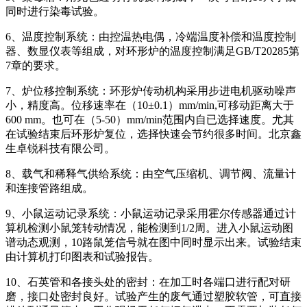
同时进行染毒试验。
6、温度控制系统：由控温热电偶，冷端温度补偿和温度控制
器、数显仪表等组成，对环形炉的温度控制满足GB/T20285第
7章的要求。
7、炉位移控制系统：环形炉传动机构采用步进电机驱动噪声
小，精度高。位移速率在（10±0.1）mm/min,可移动距离大于
600 mm。也可在（5-50）mm/min范围内自已选择速度。尤其
在试验结束后环形炉复位，选择快速会节约很多时间。北京鑫
生卓锐科技有限公司。
8、载气和稀释气供给系统：由空气压缩机、调节阀、流量计
和连接管路组成。
9、小鼠运动记录系统：小鼠运动记录采用霍尔传感器通过计
算机检测小鼠笼转动情况，能检测到1/2周。进入小鼠运动图
谱动态观测，10路鼠笼信号就在图中同时显示出来。试验结束
由计算机打印图表和试验报告。
10、石英管和各接头处的密封：在加工时各端口进行配对研
磨，接口处密封良好。试验产生的废气通过塑胶软管，可直接