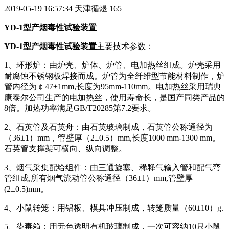
2019-05-19 16:57:34
天津循煜
165
YD-1型产烟毒性试验装置
YD-1型产烟毒性试验装置
主要技术参数：
1、环形炉：由炉壳、炉体、炉管、电加热丝组成。炉壳采用
耐腐蚀不锈钢板焊接而成。炉管为全纤维型节能材料制作，炉
管内径为￠47±1mm,长度为95mm-110mm。电加热丝采用瑞典
康泰尔公司生产的电加热丝，使用寿命长，是国产同类产品的
8倍。加热功率满足GB/T20285第7.2要求。
2、石英管及石英舟：由石英玻璃制成，石英管公称通径为
（36±1）mm，管壁厚（2±0.5）mm,长度1000 mm-1300 mm。
石英管支撑架可横向、纵向调整。
3、烟气采集配给组件：由三通旋塞、稀释气输入管和配气弯
管组成,所有烟气流动管公称通径（36±1）mm,管壁厚
(2±0.5)mm。
4、小鼠转笼：用铝板、模具冲压制成，转笼质量（60±10）g.
5、染毒箱：用无色透明有机玻璃制成，一次可容纳10只小鼠