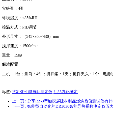
实验孔：4孔
环境湿度：≤85%RH
控温方式：PID调节
外形尺寸：（545×360×430）mm
搅拌速度：1500r/min
重量：15kg
标准配置
主机：1台；量筒：4件；搅拌桨：1支；搅拌夹头：1个；电源
标签:
抗乳化性能自动测定仪
油品乳化测定
上一页
: 分享RZ-3型触摸屏建材制品燃烧热值测试仪有
下一页
: 智能型自动化的DR3030智能导热系数测定仪五